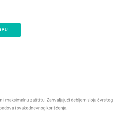
 i maksimalnu zaštitu. Zahvaljujući debljem sloju čvrstog
 padova i svakodnevnog korišćenja.