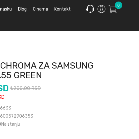
0
 masku
Blog
O nama
Kontakt
 CHROMA ZA SAMSUNG
A55 GREEN
SD
1.200,00 RSD
SD
6633
600572906353
Na stanju