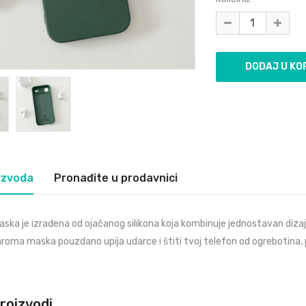
izvoda
Pronađite u prodavnici
ka je izrađena od ojačanog silikona koja kombinuje jednostavan dizajn
Chroma maska pouzdano upija udarce i štiti tvoj telefon od ogrebotina,
proizvodi