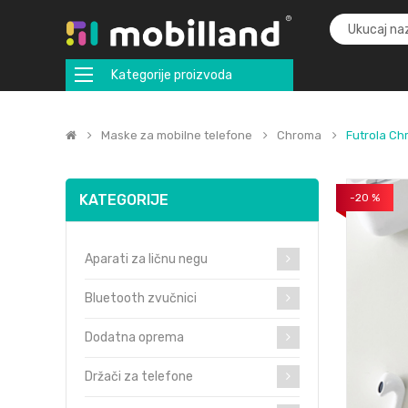
Kategorije proizvoda
Maske za mobilne telefone
Chroma
Futrola C
KATEGORIJE
-20 %
Aparati za ličnu negu
Bluetooth zvučnici
Dodatna oprema
Držači za telefone