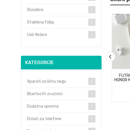
Slušalice
Staklena folija
Usb fleševi
KATEGORIJE
FUTR
HONOR M
Aparati za ličnu negu
Bluetooth zvučnici
Dodatna oprema
Držači za telefone