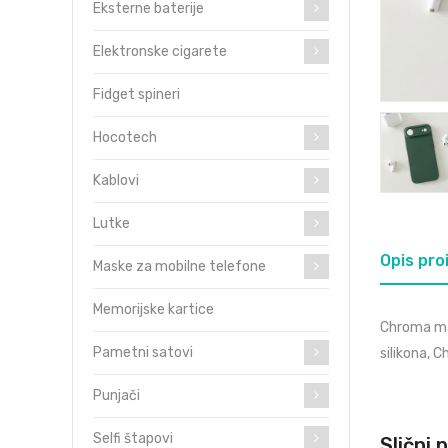
Eksterne baterije
Elektronske cigarete
Fidget spineri
Hocotech
Kablovi
Lutke
Opis pro
Maske za mobilne telefone
Memorijske kartice
Chroma mas
Pametni satovi
silikona, 
Punjači
Selfi štapovi
Slični 