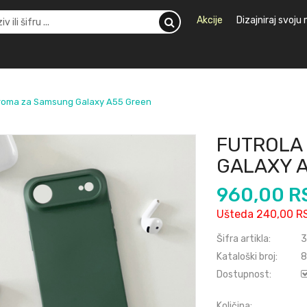
Akcije
Dizajniraj svoju
hroma za Samsung Galaxy A55 Green
FUTROLA
GALAXY 
960,00 R
Ušteda 240,00 R
Šifra artikla:
3
Kataloški broj:
8
Dostupnost:
Količina: