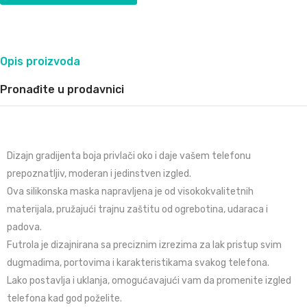
Opis proizvoda
Pronađite u prodavnici
Dizajn gradijenta boja privlači oko i daje vašem telefonu
prepoznatljiv, moderan i jedinstven izgled.
Ova silikonska maska napravljena je od visokokvalitetnih
materijala, pružajući trajnu zaštitu od ogrebotina, udaraca i
padova.
Futrola je dizajnirana sa preciznim izrezima za lak pristup svim
dugmadima, portovima i karakteristikama svakog telefona.
Lako postavlja i uklanja, omogućavajući vam da promenite izgled
telefona kad god poželite.