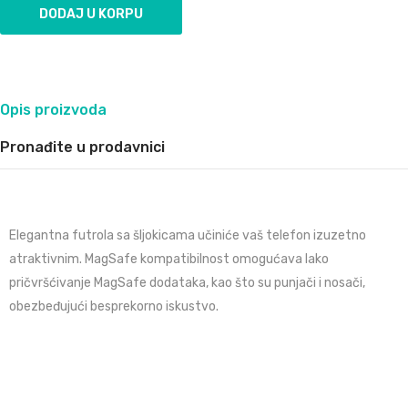
Opis proizvoda
Pronađite u prodavnici
Elegantna futrola sa šljokicama učiniće vaš telefon izuzetno
atraktivnim. MagSafe kompatibilnost omogućava lako
pričvršćivanje MagSafe dodataka, kao što su punjači i nosači,
obezbeđujući besprekorno iskustvo.