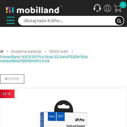
0
Eksterne baterije
10000 mAh
PowerBank HOCO Q9 Pro Shell 22.5W+PD20W fully
compatible(10000mAh) crna
FILTERI
-22 %