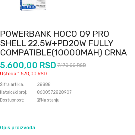
POWERBANK HOCO Q9 PRO
SHELL 22.5W+PD20W FULLY
COMPATIBLE(10000MAH) CRNA
5.600,00 RSD
7.170,00 RSD
Ušteda 1.570,00 RSD
Šifra artikla:
28888
Kataloški broj:
8600572828907
Dostupnost:
Na stanju
Opis proizvoda